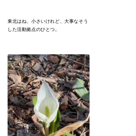
東北はね、小さいけれど、大事なそう
した活動拠点のひとつ。