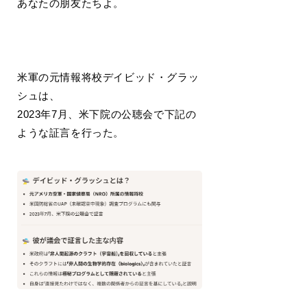
あなたの朋友たちよ。
米軍の元情報将校デイビッド・グラッ
シュは、
2023年7月、米下院の公聴会で下記の
ような証言を行った。