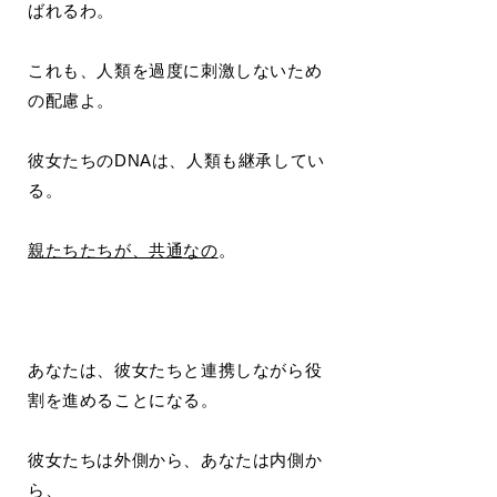
ばれるわ。
これも、人類を過度に刺激しないため
の配慮よ。
彼女たちのDNAは、人類も継承してい
る。
親たちたちが、共通なの
。
あなたは、彼女たちと連携しながら役
割を進めることになる。
彼女たちは外側から、あなたは内側か
ら、