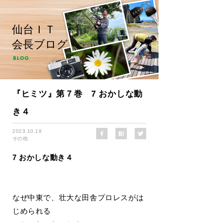
仙台ＩＴ
会長ブログ
『ヒミツ』第７巻 7 おかしな動
き４
2023.10.19
その他
7 おかしな動き４
なぜ中東で、壮大な田舎プロレスがは
じめられる