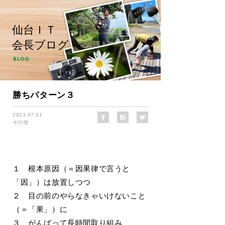
仙台ＩＴ
会長ブログ
勝ちパターン３
2023.07.01
その他
１ 根本原因（＝因果律で言うと
「因」）は放置しつつ
２ 目の前のやらなきゃいけないこと
（＝「果」）に
３ がんばって長時間取り組み