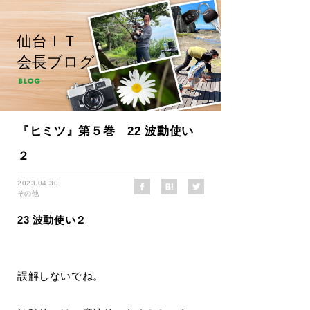
仙台ＩＴ
会長ブログ
『ヒミツ』第５巻 22 波動使い
２
2023.04.30
その他
23 波動使い２
誤解しないでね。