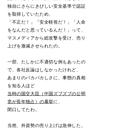
独自にさらにきびしい安全基準で認証
を取得していたため、
「不正だ！」「安全軽視だ！」「人命
をなんだと思っているんだ！」って、
マスメディアから総攻撃を受け、売り
上げを激減させられたの。
一部、たしかに不適切な例もあったの
で、各社反論はしなかったけれど、
あまりのバカバカしさに、事態の真相
を知る人ほど
当時の国交大臣（中国ズブズブの公明
党が長年独占）の暴挙
に、
閉口してたわ。
当然、外資勢の売り上げは急伸した。