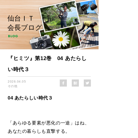
仙台ＩＴ
会長ブログ
『ヒミツ』第12巻 04 あたらし
い時代３
2026.04.05
その他
04 あたらしい時代３
「あらゆる要素が悪化の一途」はね、
あなたの暮らしも直撃する。