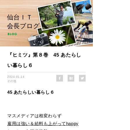
仙台ＩＴ
会長ブログ
『ヒミツ』第８巻 45 あたらし
い暮らし６
2024.01.14
その他
45 あたらしい暮らし６
マスメディアは相変わらず
雇用は強い＆給料も上がってhappy