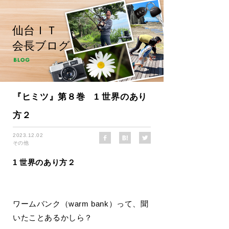
仙台ＩＴ
会長ブログ
『ヒミツ』第８巻 1 世界のあり
方２
2023.12.02
その他
1 世界のあり方２
ワームバンク（warm bank）って、聞
いたことあるかしら？