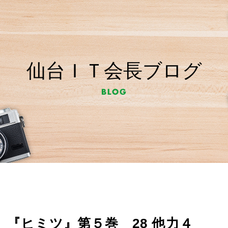
仙台ＩＴ会長ブログ
『ヒミツ』第５巻 28 他力４