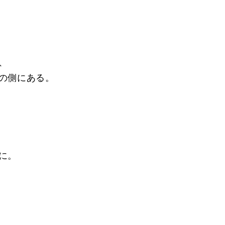
、
の側にある。
に。