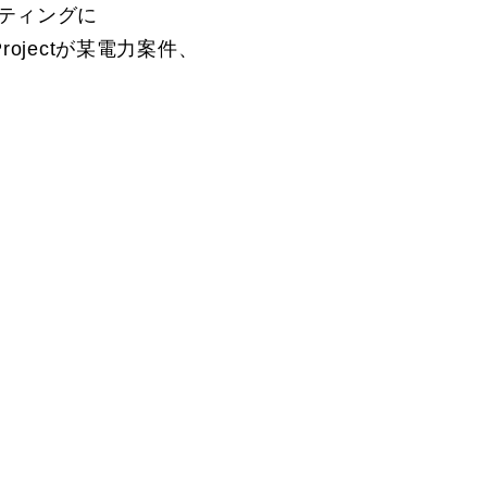
ティングに
ojectが某電力案件、