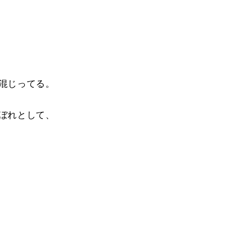
混じってる。
ぼれとして、