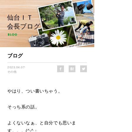
仙台ＩＴ
会長ブログ
ブログ
2023.04.07
その他
やはり、つい書いちゃう。
そっち系の話。
よくないなぁ、と自分でも思いま
す。。。(^-^；