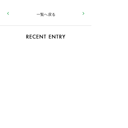
一覧へ戻る
2026.06
おまけ
2026.06
『ヒミツ』第12巻 51 至高のフェーズ３
2026.05
『ヒミツ』第12巻 50 至高のフェーズ２