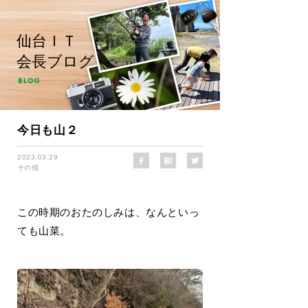
仙台ＩＴ
会長ブログ
今日も山２
2023.03.29
その他
この時期のおたのしみは、なんといっ
ても山菜。