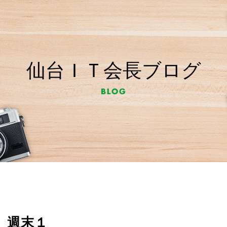
仙台ＩＴ会長ブログ
週末１