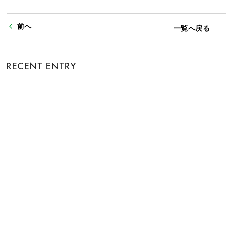
前へ
一覧へ戻る
2026年06月02日
2026年06月01日
2026年05月31日
おまけ
『ヒミツ』第12巻 51 至高のフェーズ３
『ヒミツ』第12巻 50 至高のフェーズ２