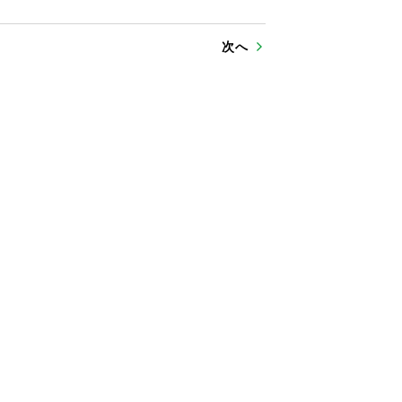
次へ
2026年05月30日
2026年05月29日
『ヒミツ』第12巻 49 至高のフェーズ１
『ヒミツ』第12巻 48 次なるフェーズ８