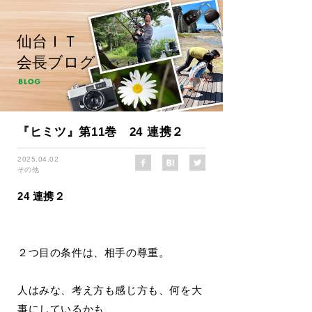
仙台ＩＴ
会長ブログ
『ヒミツ』第11巻 24 連携２
2025.04.02
その他
24 連携２
２つ目の条件は、相手の尊重。
人はみな、考え方も感じ方も、何を大
事にしているかも、