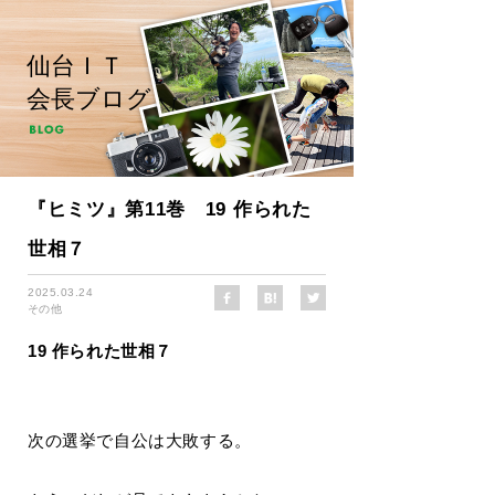
仙台ＩＴ
会長ブログ
『ヒミツ』第11巻 19 作られた
世相７
2025.03.24
その他
19 作られた世相７
次の選挙で自公は大敗する。