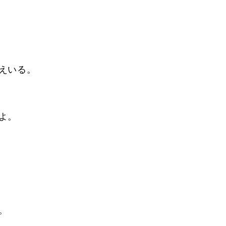
えいる。
よ。
。