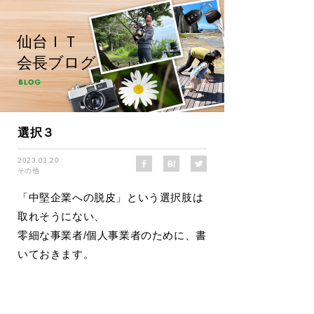
仙台ＩＴ
会長ブログ
選択３
2023.03.20
その他
「中堅企業への脱皮」という選択肢は
取れそうにない、
零細な事業者/個人事業者のために、書
いておきます。