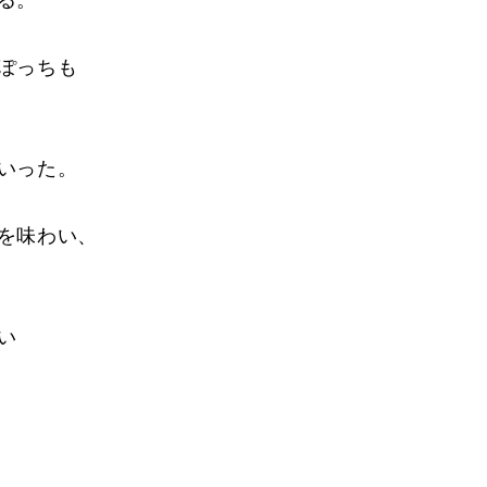
る。
ぽっちも
いった。
を味わい、
い