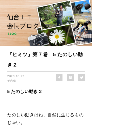
仙台ＩＴ
会長ブログ
『ヒミツ』第７巻 5 たのしい動
き２
2023.10.17
その他
5 たのしい動き２
たのしい動きはね、自然に生じるもの
じゃい。