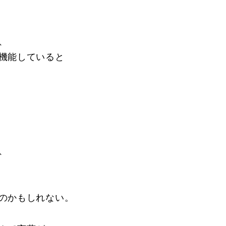
、
機能していると
、
のかもしれない。