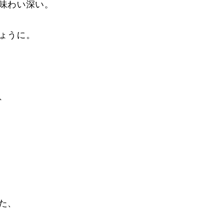
味わい深い。
ょうに。
、
た、